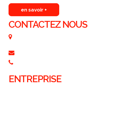
en savoir +
CONTACTEZ NOUS
5, rue du Moulin à Poudre
76150 MAROMME
contact@gonogoconcept.fr
02 35 76 89 60
ENTREPRISE
Accueil
Présentation
l'activité
Contact