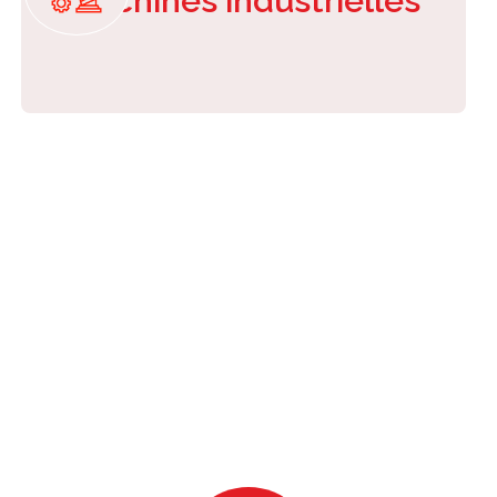
Machines industrielles
Nos prestations
Interface homme/machine, touches tactiles
capacitives, écran LCD, capteurs (température,
pression, accéléromètre, …).